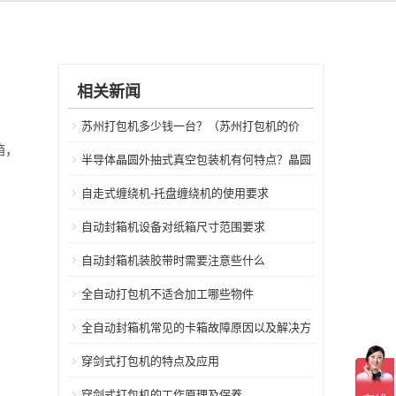
相关新闻
苏州打包机多少钱一台？（苏州打包机的价
箱，
格）
半导体晶圆外抽式真空包装机有何特点？晶圆
真空包装机的介绍
自走式缠绕机-托盘缠绕机的使用要求
自动封箱机设备对纸箱尺寸范围要求
自动封箱机装胶带时需要注意些什么
全自动打包机不适合加工哪些物件
全自动封箱机常见的卡箱故障原因以及解决方
法
穿剑式打包机的特点及应用
穿剑式打包机的工作原理及保养